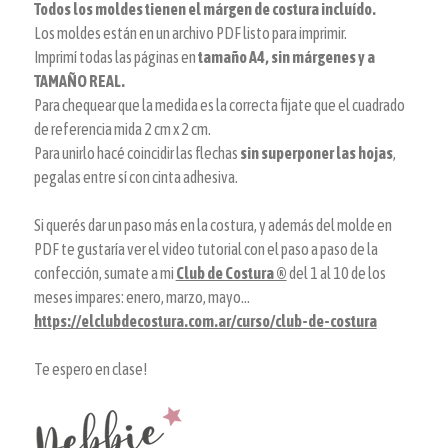
Todos los moldes tienen el márgen de costura incluído.
Los moldes están en un archivo PDF listo para imprimir.
Imprimí todas las páginas en
tamaño A4, sin márgenes y a
TAMAÑO REAL.
Para chequear que la medida es la correcta fijate que el cuadrado
de referencia mida 2 cm x 2 cm.
Para unirlo hacé coincidir las flechas
sin superponer las hojas
,
pegalas entre sí con cinta adhesiva.
Si querés dar un paso más en la costura, y además del molde en
PDF te gustaría ver el video tutorial con el paso a paso de la
confección, sumate a mi
Club de Costura ®
del 1 al 10 de los
meses impares: enero, marzo, mayo...
https://elclubdecostura.com.ar/curso/club-de-costura
Te espero en clase!