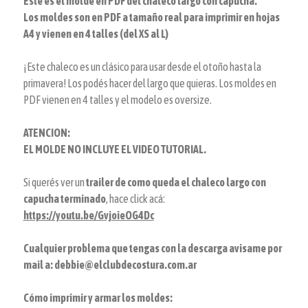
Este es el molde en PDF del chaleco largo con capucha.
Los moldes son en PDF a tamaño real para imprimir en hojas
A4 y vienen en 4 talles (del XS al L)
¡Este chaleco es un clásico para usar desde el otoño hasta la
primavera! Los podés hacer del largo que quieras. Los moldes en
PDF vienen en 4 talles y el modelo es oversize.
ATENCION:
EL MOLDE NO INCLUYE EL VIDEO TUTORIAL.
Si querés ver un
trailer de como queda el chaleco largo con
capucha terminado
, hace click acá:
https://youtu.be/GvjoieOG4Dc
Cualquier problema que tengas con la descarga avisame por
mail a: debbie@elclubdecostura.com.ar
Cómo imprimir y armar los moldes: