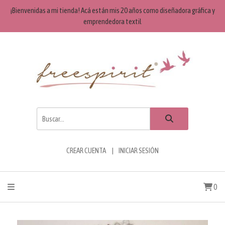
¡Bienvenidas a mi tienda! Acá están mis 20 años como diseñadora gráfica y
emprendedora textil
CREAR CUENTA
INICIAR SESIÓN
0