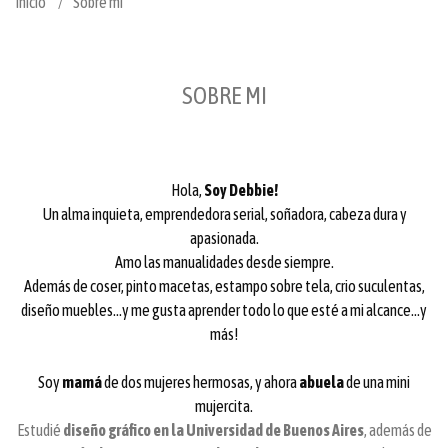
Inicio
Sobre mi
SOBRE MI
Hola,
Soy Debbie!
Un alma inquieta, emprendedora serial, soñadora, cabeza dura y
apasionada.
Amo las manualidades desde siempre.
Además de coser, pinto macetas, estampo sobre tela, crio suculentas,
diseño muebles...y me gusta aprender todo lo que esté a mi alcance...y
más!
Soy
mamá
de dos mujeres hermosas, y ahora
abuela
de una mini
mujercita.
Estudié
diseño gráfico en la Universidad de Buenos Aires
, además de