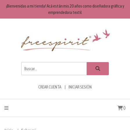
¡Bienvenidas a mi tienda! Acá están mis 20 años como diseñadora gráfica y
emprendedora textil
CREAR CUENTA
INICIAR SESIÓN
0