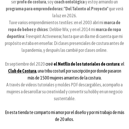
ser
profe de costura
, soy
coach ontológica
y
estoy armando un
programa para emprendedoras: "Del Talento al Proyecto"
que verá
la luz en 2026.
Tuve varios emprendimientos textiles: en el 2003 abrí mi
marca de
ropa de bebes y chicos
: Debbie Wix, y en el 2014 mi
marca de ropa
deportiva
: Freespirit Activewear, hasta que un día me di cuenta que mi
propósito estaba en enseñar. Di clases presenciales de costura antes de
la pandemia, y después las cambié por clases online.
En septiembre del 2020
creé
el Netflix de los tutoriales de costura
: el
Club de Costura
, una tribu costuril por suscripción por donde pasaron
más de 1500 mujeres amantes de la costura.
A través de videos tutoriales y moldes PDF descargables, acompaño a
mujeres a desarrollar su creatividad y convertir su hobby en un negocio
sustentable.
En esta tienda te comparto mi amor por el diseño y por mi trabajo de más
de 20 años.