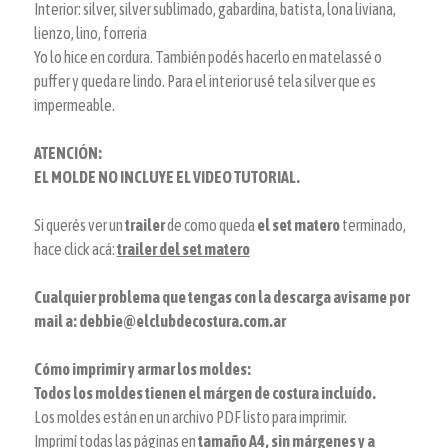
Interior: silver, silver sublimado, gabardina, batista, lona liviana,
lienzo, lino, forreria
Yo lo hice en cordura. También podés hacerlo en matelassé o
puffer y queda re lindo. Para el interior usé tela silver que es
impermeable.
ATENCIÓN:
EL MOLDE NO INCLUYE EL VIDEO TUTORIAL.
Si querés ver un
trailer
de como queda
el set matero
terminado,
hace click acá:
trailer del set matero
Cualquier problema que tengas con la descarga avisame por
mail a: debbie@elclubdecostura.com.ar
Cómo imprimir y armar los moldes:
Todos los moldes tienen el márgen de costura incluído.
Los moldes están en un archivo PDF listo para imprimir.
Imprimí todas las páginas en
tamaño A4, sin márgenes y a