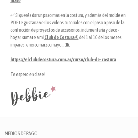
mate
✅ Si querés dar un paso más en la costura, y además del molde en
PDF te gustaría ver los videos tutoriales con el paso a paso de la
confección de proyectos de accesorios, indumentaria y deco-
hogar, sumate a mi
Club de Costura ®
del 1 al 10 de los meses
impares: enero, marzo, mayo...
🧵
https://elclubdecostura.com.ar/curso/club-de-costura
Te espero en clase!
MEDIOS DE PAGO