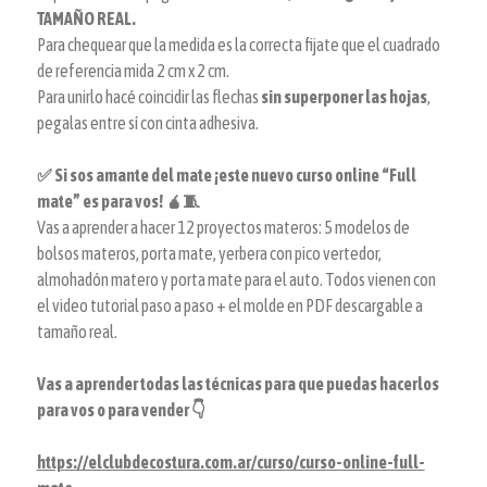
TAMAÑO REAL.
Para chequear que la medida es la correcta fijate que el cuadrado
de referencia mida 2 cm x 2 cm.
Para unirlo hacé coincidir las flechas
sin superponer las hojas
,
pegalas entre sí con cinta adhesiva.
✅ Si sos amante del mate ¡este nuevo curso online “Full
mate” es para vos! 🧉🧵
Vas a aprender a hacer 12 proyectos materos: 5 modelos de
bolsos materos, porta mate, yerbera con pico vertedor,
almohadón matero y porta mate para el auto. Todos vienen con
el video tutorial paso a paso + el molde en PDF descargable a
tamaño real.
Vas a aprender todas las técnicas para que puedas hacerlos
para vos o para vender 👇
https://elclubdecostura.com.ar/curso/curso-online-full-