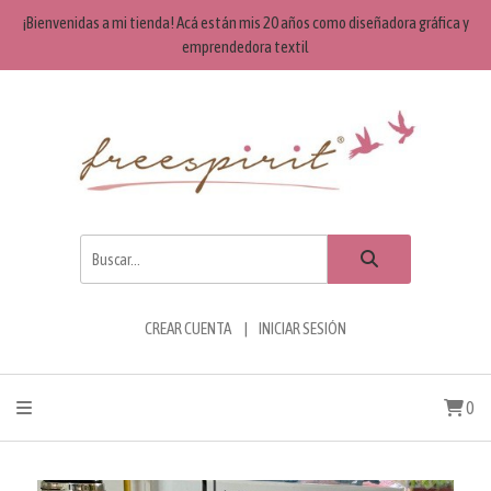
¡Bienvenidas a mi tienda! Acá están mis 20 años como diseñadora gráfica y
emprendedora textil
CREAR CUENTA
INICIAR SESIÓN
0