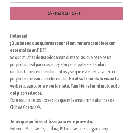
AGREGAR AL CARRITO
Holaaaa!
¡Qué bueno que quieras coser el set matero completo con
este molde en PDF!
Sé que muchas de ustedes aman el mate, asi que este es un
proyecto ideal para coser, regalar y/o regalarse. Tambien
muchas tienen emprendimientos y sé que este set va a ser un
proyecto que van a vender mucho.
En el set completo viene la
yerbera, azucarera y porta mate. También el mini moldecito
del pico vertedor.
Este es uno de los proyectos que más amaron mis alumnas del
Club de Costura ®.
Telas que podrías utilizar para este proyecto:
Exterior: Matelassé, cordura, PU o telas que tengan cuerpo.